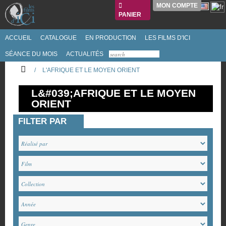
MON COMPTE
PANIER
ACCUEIL
CATALOGUE
EN PRODUCTION
LES FILMS D'ICI
SÉANCE DU MOIS
ACTUALITÉS
/
L'AFRIQUE ET LE MOYEN ORIENT
L&#039;AFRIQUE ET LE MOYEN
ORIENT
FILTER PAR