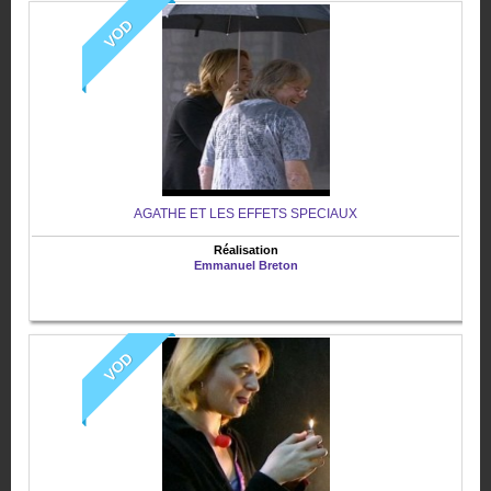
VOD
AGATHE ET LES EFFETS SPECIAUX
Réalisation
Emmanuel Breton
VOD