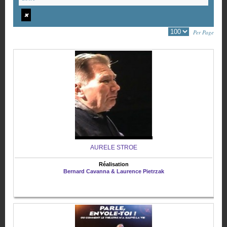
✖
Per Page
AURELE STROE
Réalisation
Bernard Cavanna & Laurence Pietrzak