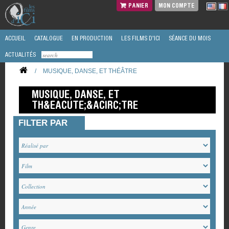
PANIER
MON COMPTE
ACCUEIL
CATALOGUE
EN PRODUCTION
LES FILMS D'ICI
SÉANCE DU MOIS
ACTUALITÉS
/
MUSIQUE, DANSE, ET THÉÂTRE
MUSIQUE, DANSE, ET
TH&EACUTE;&ACIRC;TRE
FILTER PAR