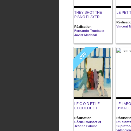
THEY SHOT THE
LE PETI
PIANO PLAYER
Réalisati
Vincent 
Réalisation
Fernando Trueba et
Javier Mariscal
VOD
LE C.O.D ET LE
LE LAB
COQUELICOT
D'IMAGE
Réalisation
Réalisati
Cécile Rousset et
Etudiant
Jeanne Paturle
Supinfoc
Valencie