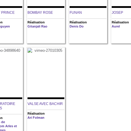
T PRINCE
BOMBAY ROSE
FUNAN
JOSEP
on
Réalisation
Réalisation
Réalisation
Nguyen
Gitanjali Rao
Denis Do
Aurel
ORATOIRE
VALSE AVEC BACHIR
S
Réalisation
Ari Folman
on
s de
om Arles et
nnes